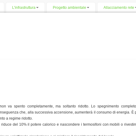
L'infrastruttura
Progetto ambientale
Allacciamento rete
 non va spento completamente, ma soltanto ridotto. Lo spegnimento complet
nseguenza che, alla successiva accensione, aumenterà il consumo di energia. È 
nto a regime ridotto.
e riduce del 10% il potere calorico e nascondere i termosifoni con mobili o rivest