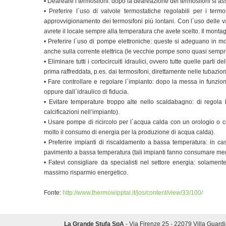
•
Deareare i termosifoni: dopo la deareazione dei termosifoni si assi
•
Preferire l´uso di valvole termostatiche regolabili per i term
approvvigionamento dei termosifoni piú lontani. Con l´uso delle v
avrete il locale sempre alla temperatura che avete scelto. Il montag
•
Preferire l´uso di pompe elettroniche: queste si adeguano in m
anche sulla corrente elettrica (le vecchie pompe sono quasi semp
•
Eliminare tutti i cortocircuiti idraulici, ovvero tutte quelle par
prima raffreddata, p.es. dai termosifoni, direttamente nelle tubazioni
•
Fare controllare e regolare l´impianto: dopo la messa in funzio
oppure dall´idraulico di fiducia.
•
Evitare temperature troppo alte nello scaldabagno: di regola
calcificazioni nell’impianto).
•
Usare pompe di ricircolo per l´acqua calda con un orologio o
molto il consumo di energia per la produzione di acqua calda).
•
Preferire impianti di riscaldamento a bassa temperatura: in ca
pavimento a bassa temperatura (tali impianti fanno consumare men
•
Fatevi consigliare da specialisti nel settore energia: solamen
massimo risparmio energetico.
Fonte:
http://www.thermowipptal.it/jos/content/view/33/100/
La Grande Stufa SpA
- Via Firenze 25 - 22079 Villa Guardi