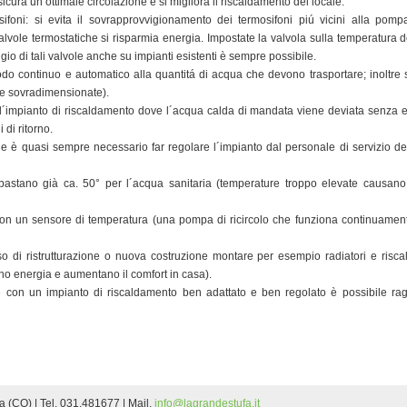
cura un’ottimale circolazione e si migliora il riscaldamento del locale.
osifoni: si evita il sovrapprovvigionamento dei termosifoni piú vicini alla pompa
alvole termostatiche si risparmia energia. Impostate la valvola sulla temperatura 
gio di tali valvole anche su impianti esistenti è sempre possibile.
odo continuo e automatico alla quantitá di acqua che devono trasportare; i
noltre 
re sovradimensionate).
ti dell´impianto di riscaldamento dove l´acqua calda di mandata viene deviata senza 
 di ritorno.
ne è quasi sempre necessario far regolare l´impianto dal personale di servizio de
 bastano già ca. 50° per l´acqua sanitaria (temperature troppo elevate causan
 con un sensore di temperatura (una pompa di ricircolo che funziona continuame
so di ristrutturazione o nuova costruzione montare per esempio radiatori e risc
o energia e aumentano il comfort in casa).
te con un impianto di riscaldamento ben adattato e ben regolato è possibile rag
a (CO) | Tel. 031.481677 | Mail.
info@lagrandestufa.it