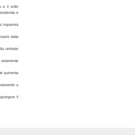
 e il sotto
desiderata e
si risparmia
essere stata
lla centrale
o solamente
nte aumenta
aldamento a
giungere il