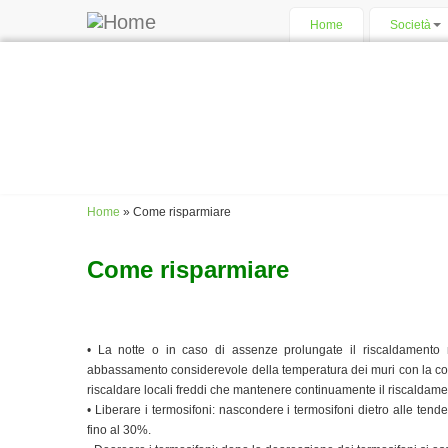
Salta al contenuto principale
Home
Società
Home
» Come risparmiare
Tu sei qui
Come risparmiare
•
La notte o in caso di assenze prolungate il riscaldamento
abbassamento considerevole della temperatura dei muri con la co
riscaldare locali freddi che mantenere continuamente il riscaldame
•
Liberare i termosifoni: nascondere i termosifoni dietro alle tend
fino al 30%.