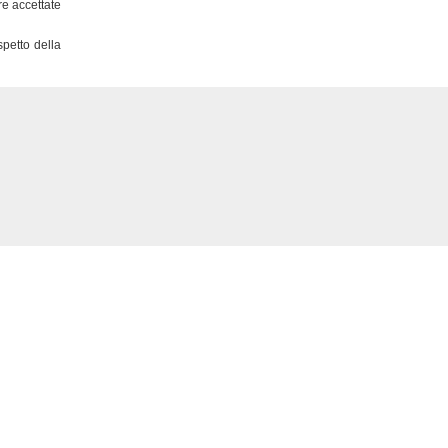
re accettate
spetto della