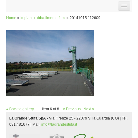
Salta al contenuto principale
HOME
Home
»
Impianto abbattimento fumi
» 20141015 112609
Tu sei qui
SOCIETÀ
LA STORIA
INFORMAZIONI COMMERCIALI
RASSEGNA STAMPA
DOCUMENTI
L'INFRASTRUTTURA
INFORMAZIONI TECNICHE CENTRALE
LA RETE DI TELERISCALDAMENTO
« Back to gallery
Item 6 of 8
« Previous
|
Next »
VISITA L'IMPIANTO
La Grande Stufa SpA
- Via Firenze 25 - 22079 Villa Guardia (CO) | Tel.
PROGETTO AMBIENTALE
031.481677 | Mail.
info@lagrandestufa.it
FILIERA CORTA DEL LEGNO