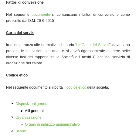
Fattori di conversione
EMISSIONI CO2
Nel seguente
documento
si comunicano i fattori di conversione come
VANTAGGI ED EMISSIONI
prescritto dal D.M. 26-6-2015
VANTAGGI AMBIENTALI
Carta dei servizi
ALLACCIAMENTO RETE
In ottemperanza alle normative, si riporta “
La Carta dei Servizi
”, dove sono
INFORMAZIONI SULL'ALLACCIAMENTO
presenti le indicazioni alle quali ci si dovrà rigorosamente attenere nelle
diverse fasi del rapporto fra la Società e i nostri Clienti nel servizio di
VANTAGGI DELL'ALLACCIAMENTO
erogazione del calore.
RICHIESTA DI ALLACCIAMENTO
Codice etico
RECESSO DA CONTRATTO
Nel seguente documento si riporta il
codice etico
della società.
GALLERY
TRASPARENZA
Disposizioni generali
Atti generali
DISPOSIZIONI GENERALI
Organizzazione
ORGANIZZAZIONE
Organi di indirizzo amministrativo
Bilanci
BILANCI