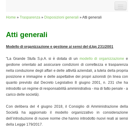
Salta al contenuto principale
HOME
Home
»
Trasparenza
»
Disposizioni generali
» Atti generali
Tu sei qui
SOCIETÀ
Atti generali
LA STORIA
Modello di organizzazione e gestione ai sensi del d.lgs 231/2001
INFORMAZIONI COMMERCIALI
RASSEGNA STAMPA
"La Grande Stufa S.p.A. si è dotata di un
modello di organizzazione
e
gestione orientato ad assicurare condizioni di correttezza e trasparenza
DOCUMENTI
nella conduzione degli affari e delle attività aziendali, a tutela della propria
posizione e immagine e delle aspettative dei propri azionisti (in linea con
L'INFRASTRUTTURA
quanto previsto dal Decreto Legislativo 8 giugno 2001, n. 231 che ha
introdotto un regime di responsabilità amministrativa - ma di fatto penale - a
INFORMAZIONI TECNICHE CENTRALE
carico delle società).
LA RETE DI TELERISCALDAMENTO
Con delibera del 4 giugno 2018, il Consiglio di Amministrazione della
VISITA L'IMPIANTO
Società ha aggiornato il modello organizzativo in considerazione
dell’introduzione di nuove norme che hanno introdotto nuovi reati ai sensi
PROGETTO AMBIENTALE
della Legge 179/2017.
FILIERA CORTA DEL LEGNO